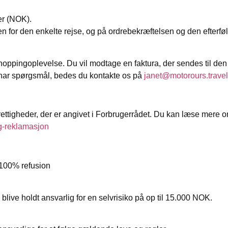
er (NOK).
n for den enkelte rejse, og på ordrebekræftelsen og den efterf
r shoppingoplevelse. Du vil modtage en faktura, der sendes til 
du har spørgsmål, bedes du kontakte os på
janet@motorours.travel
ettigheder, der er angivet i Forbrugerrådet. Du kan læse mere 
og-reklamasjon
 100% refusion
blive holdt ansvarlig for en selvrisiko på op til 15.000 NOK.