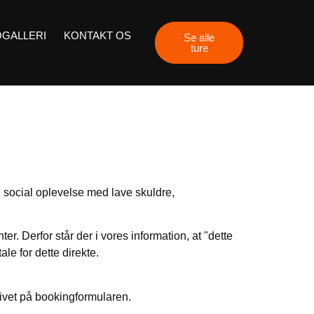
GALLERI
KONTAKT OS
Se alle
ture
god social oplevelse med lave skuldre,
r. Derfor står der i vores information, at "dette
le for dette direkte.
ivet på bookingformularen.