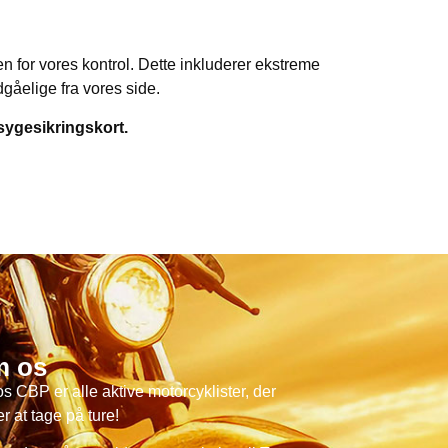
n for vores kontrol. Dette inkluderer ekstreme
dgåelige fra vores side.
 sygesikringskort.
 os
os CBP er alle aktive motorcyklister, der
r at tage på ture!