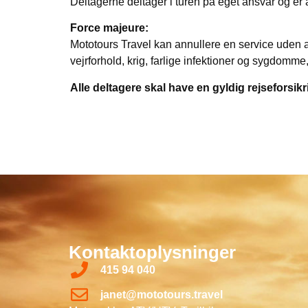
Deltagerne deltager i turen på eget ansvar og er 
Force majeure:
Mototours Travel kan annullere en service uden an
vejrforhold, krig, farlige infektioner og sygdomme,
Alle deltagere skal have en gyldig rejseforsi
Kontaktoplysninger
415 94 040
janet@mototours.travel