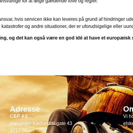
ansvarlige for at følge gældende love og regler.
svar, hvis servicen ikke kan leveres på grund af hindringer ude
 katastrofer og andre situationer, der er uforudsigelige eller uun
kring, og det kan også være en god idé at have et europæisk
Adresse
Om
CBP AS
Vi h
Alexander Kiellandds gate 43
elske
3717 Skien