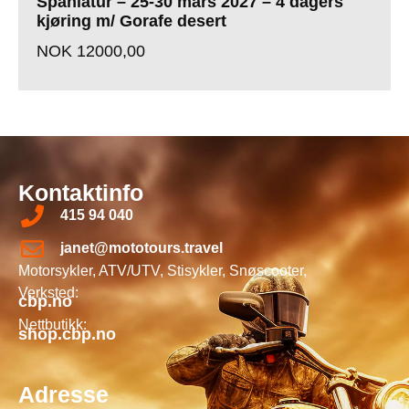
Spaniatur – 25-30 mars 2027 – 4 dagers
kjøring m/ Gorafe desert
NOK
12000,00
Kontaktinfo
415 94 040
janet@mototours.travel
Motorsykler, ATV/UTV, Stisykler, Snøscooter,
Verksted:
cbp.no
Nettbutikk:
shop.cbp.no
Adresse