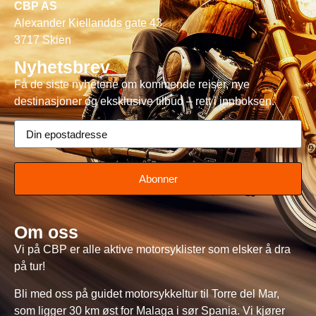
CBP AS
Alexander Kiellandds gate 43
3717 Skien
Nyhetsbrev
Få de siste nyhetene om kommende reiser, nye
destinasjoner og eksklusive tilbud – rett i innboksen.
Abonner
Om oss
Vi på CBP er alle aktive motorsyklister som elsker å dra
på tur!
Bli med oss på guidet motorsykkeltur til Torre del Mar,
som ligger 30 km øst for Malaga i sør Spania. Vi kjører