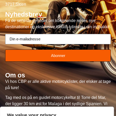
3717 Skien
Nyhedsbrev
Få de seneste nyheder om kommende rejser, nye
destinationer og eksklusive tilbud – direkte i din indbakke.
Abonner
Om os
Vi hos CBP er alle aktive motorcyklister, der elsker at tage
på ture!
Tag med os på en guidet motorcykeltur til Torre del Mar,
der ligger 30 km øst for Malaga i det sydlige Spanien. Vi
kører på CBP's norskregistrerede motorcykler med Thore,
We value your privacy