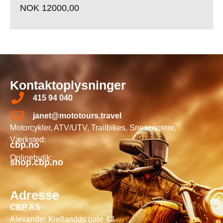
NOK
12000,00
Kontaktoplysninger
415 94 040
janet@mototours.travel
Motorcykler, ATV/UTV, Trailbikes, Snescootere,
Værksted:
cbp.no
Onlinebutik:
shop.cbp.no
Adresse
CBP AS
Alexander Kiellandds gate 43