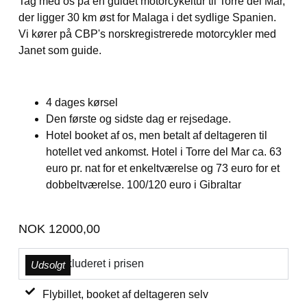
Tag med os på en guidet motorcykeltur til Torre del Mar,
der ligger 30 km øst for Malaga i det sydlige Spanien.
Vi kører på CBP's norskregistrerede motorcykler med
Janet som guide.
4 dages kørsel
Den første og sidste dag er rejsedage.
Hotel booket af os, men betalt af deltageren til
hotellet ved ankomst. Hotel i Torre del Mar ca. 63
euro pr. nat for et enkeltværelse og 73 euro for et
dobbeltværelse. 100/120 euro i Gibraltar
NOK
12000,00
Ikke inkluderet i prisen
Udsolgt
Flybillet, booket af deltageren selv