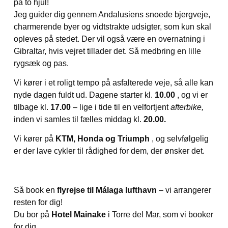
på to hjul!
Jeg guider dig gennem Andalusiens snoede bjergveje,
charmerende byer og vidtstrakte udsigter, som kun skal
opleves på stedet. Der vil også være en overnatning i
Gibraltar, hvis vejret tillader det. Så medbring en lille
rygsæk og pas.
Vi kører i et roligt tempo på asfalterede veje, så alle kan
nyde dagen fuldt ud. Dagene starter kl.
10.00
, og vi er
tilbage kl.
17.00
– lige i tide til en velfortjent
afterbike,
inden vi samles til fælles middag kl.
20.00.
Vi kører på
KTM, Honda og Triumph
, og selvfølgelig
er der lave cykler til rådighed for dem, der ønsker det.
Så book en
flyrejse til Málaga lufthavn
– vi arrangerer
resten for dig!
Du bor på
Hotel Mainake
i Torre del Mar, som vi booker
for dig.