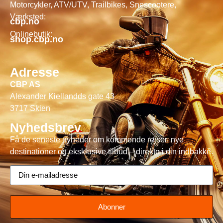
Motorcykler, ATV/UTV, Trailbikes, Snescootere,
Værksted:
cbp.no
Onlinebutik:
shop.cbp.no
Adresse
CBP AS
Alexander Kiellandds gate 43
3717 Skien
Nyhedsbrev
Få de seneste nyheder om kommende rejser, nye
destinationer og eksklusive tilbud – direkte i din indbakke.
Abonner