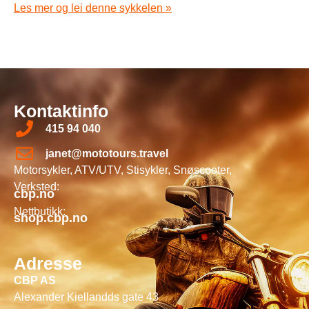
Les mer og lei denne sykkelen »
Kontaktinfo
415 94 040
janet@mototours.travel
Motorsykler, ATV/UTV, Stisykler, Snøscooter,
Verksted:
cbp.no
Nettbutikk:
shop.cbp.no
Adresse
CBP AS
Alexander Kiellandds gate 43