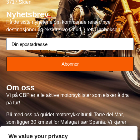
3717 Skien
Nyhetsbrev
Få de siste nyhetene om kommende reiser, nye
destinasjoner og eksklusive tilbud – rett i innboksen.
Abonner
Om oss
Vi på CBP er alle aktive motorsyklister som elsker å dra
på tur!
Bli med oss på guidet motorsykkeltur til Torre del Mar,
som ligger 30 km øst for Malaga i sør Spania. Vi kjører
CBP sine norsk registrerte motorsykler med Thore, Knut
We value your privacy
og Janet som guide.