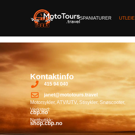
SPANIATURER
UTLEI
Kontaktinfo
415 94 040
janet@mototours.travel
Motorsykler, ATV/UTV, Stisykler, Snøscooter,
Verksted:
cbp.no
Nettbutikk:
shop.cbp.no