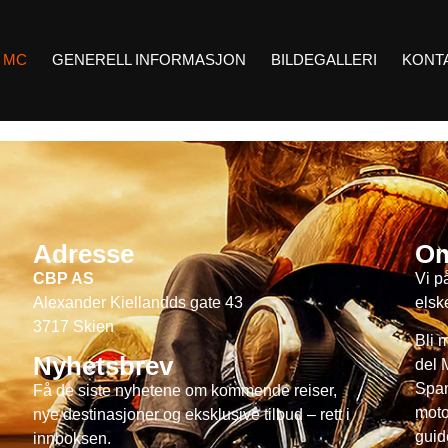
E MC
GENERELL INFORMASJON
BILDEGALLERI
KONT
Adresse
Om
CBP AS
Vi p
Alexander Kiellandds gate 43
elske
3717 Skien
Bli 
Nyhetsbrev
del 
Span
Få de siste nyhetene om kommende reiser,
moto
nye destinasjoner og eksklusive tilbud – rett i
guid
innboksen.