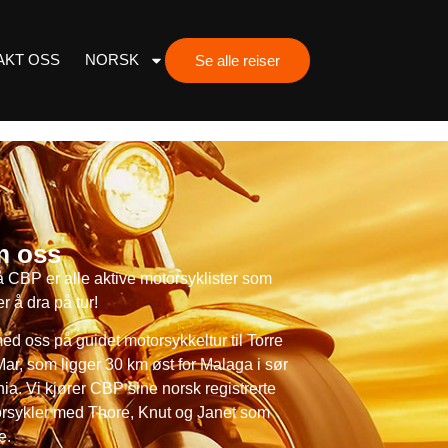
AKT OSS
NORSK
Se alle reiser
 oss
å CBP er alle aktive motorsyklister som
r å dra på tur!
med oss på guidet motorsykkeltur til Torre
Mar, som ligger 30 km øst for Malaga i sør
ia. Vi kjører CBP sine norsk registrerte
rsykler med Thore, Knut og Janet som
e.